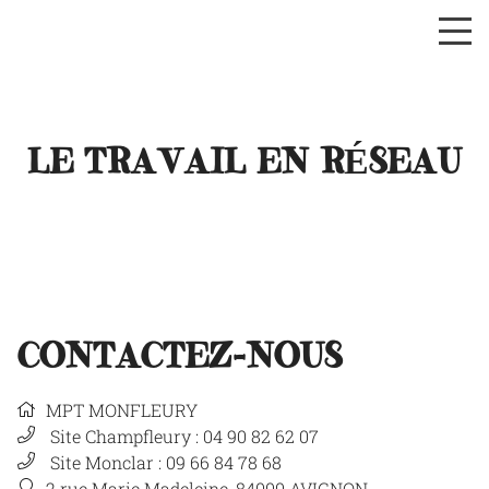
LES ACTIVITÉS ET SORTIES EN FAMILLE
LES ACTIVITÉS ADULTES
LE TEMPS DES SÉNIORS
LE TRAVAIL EN RÉSEAU
SENIOR
COURS DE FRANÇAIS
CONTACTEZ-NOUS
ACCÈS AUX DROITS
MPT MONFLEURY
Site Champfleury : 04 90 82 62 07
POUVOIR D'AGIR
Site Monclar : 09 66 84 78 68
2 rue Marie Madeleine, 84000 AVIGNON